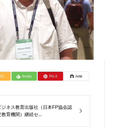
SS
feedly
Pin it
note
ビジネス教育出版社（日本FP協会認
定教育機関）継続セ...