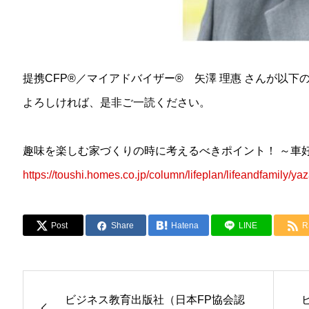
提携CFP®／マイアドバイザー® 矢澤 理惠 さんが以
よろしければ、是非ご一読ください。
趣味を楽しむ家づくりの時に考えるべきポイント！ ～車
https://toushi.homes.co.jp/column/lifeplan/lifeandfamily/y
Post
Share
Hatena
LINE
R
ビジネス教育出版社（日本FP協会認