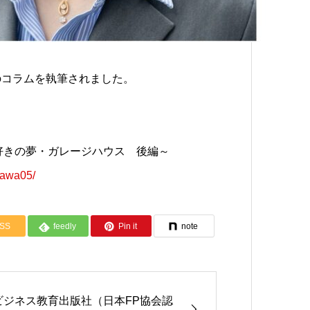
下のコラムを執筆されました。
好きの夢・ガレージハウス 後編～
azawa05/
SS
feedly
Pin it
note
ビジネス教育出版社（日本FP協会認