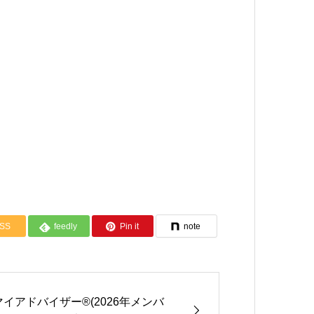
SS
feedly
Pin it
note
マイアドバイザー®(2026年メンバ