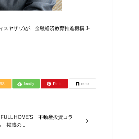
ィスヤザワ)が、金融経済教育推進機構 J-
SS
feedly
Pin it
note
LIFULL HOME'S 不動産投資コラ
ム 掲載の...