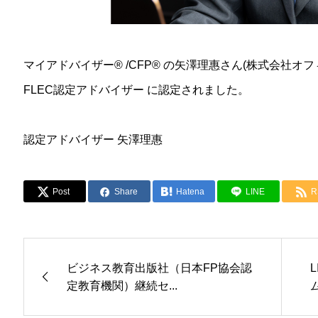
マイアドバイザー® /CFP® の矢澤理惠さん(株式会社オフ
FLEC認定アドバイザー に認定されました。
認定アドバイザー 矢澤理惠
Post
Share
Hatena
LINE
R
ビジネス教育出版社（日本FP協会認
定教育機関）継続セ...