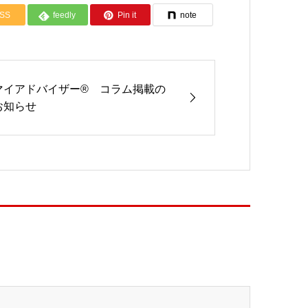
SS
feedly
Pin it
note
マイアドバイザー® コラム掲載の
お知らせ