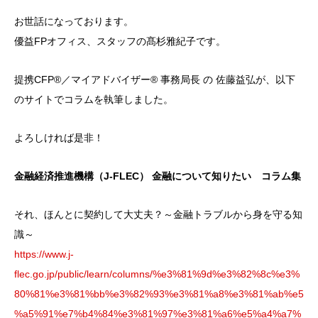
お世話になっております。
優益FPオフィス、スタッフの髙杉雅紀子です。
提携CFP®︎／マイアドバイザー®︎ 事務局長 の 佐藤益弘が、以下
のサイトでコラムを執筆しました。
よろしければ是非！
金融経済推進機構（J-FLEC） 金融について知りたい コラム集
それ、ほんとに契約して大丈夫？～金融トラブルから身を守る知
識～
https://www.j-
flec.go.jp/public/learn/columns/%e3%81%9d%e3%82%8c%e3%
80%81%e3%81%bb%e3%82%93%e3%81%a8%e3%81%ab%e5
%a5%91%e7%b4%84%e3%81%97%e3%81%a6%e5%a4%a7%