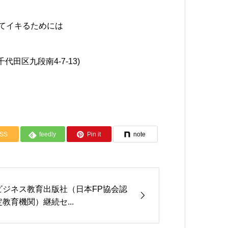
してイキるためには
田区九段南4-7-13)
SS
feedly
Pin it
note
ビジネス教育出版社（日本FP協会認
定教育機関）継続セ...