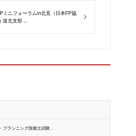
FPミニフォーラムin北見（日本FP協
 道北支部 ...
ル・プランニング技能士試験...