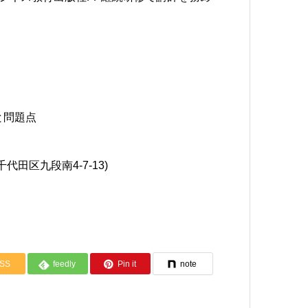
と問題点
田区九段南4-7-13)
SS
feedly
Pin it
note