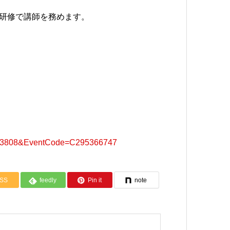
続研修で講師を務めます。
99433808&EventCode=C295366747
SS
feedly
Pin it
note