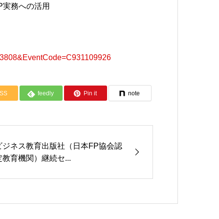
P実務への活用
9433808&EventCode=C931109926
SS
feedly
Pin it
note
ビジネス教育出版社（日本FP協会認
定教育機関）継続セ...