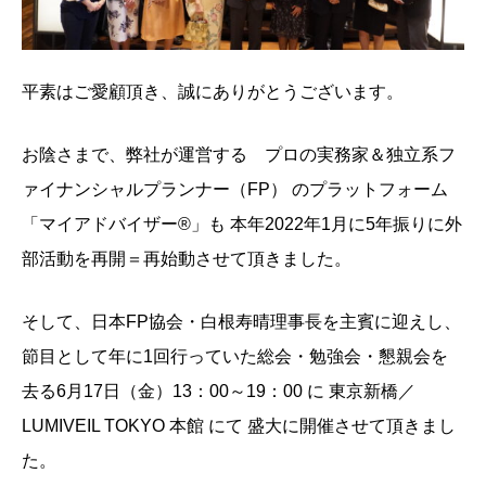
平素はご愛顧頂き、誠にありがとうございます。
お陰さまで、弊社が運営する プロの実務家＆独立系フ
ァイナンシャルプランナー（FP） のプラットフォーム
「マイアドバイザー®」も 本年2022年1月に5年振りに外
部活動を再開＝再始動させて頂きました。
そして、日本FP協会・白根寿晴理事長を主賓に迎えし、
節目として年に1回行っていた総会・勉強会・懇親会を
去る
6月17日（金）
13：00～19：00
に 東京新橋／
LUMIVEIL TOKYO 本館 にて 盛大に開催させて頂きまし
た。