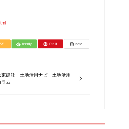
html
SS
feedly
Pin it
note
大東建託 土地活用ナビ 土地活用
コラム