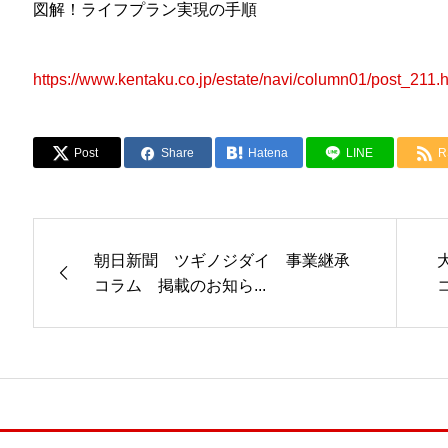
図解！ライフプラン実現の手順
https://www.kentaku.co.jp/estate/navi/column01/post_211.
Post
Share
Hatena
LINE
R
朝日新聞 ツギノジダイ 事業継承
コラム 掲載のお知ら...