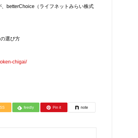
が、
betterChoice（ライフネットみらい株式
険の選び方
oken-chigai/
SS
feedly
Pin it
note