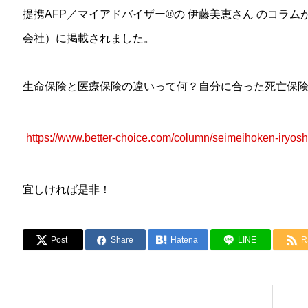
提携
AFP
／マイアドバイザー
®︎
の
伊藤美恵
さん のコラム
会社）に掲載されました。
生命保険と医療保険の違いって何？自分に合った死亡保
https://www.better-choice.com/column/seimeihoken-iryosh
宜しければ是非！
Post
Share
Hatena
LINE
R