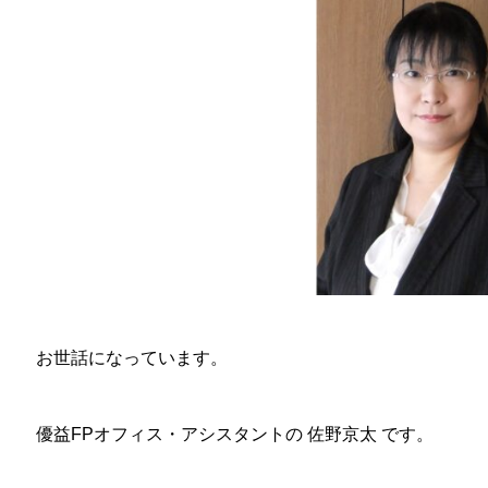
お世話になっています。
優益
FP
オフィス・アシスタントの
佐野京太
です。