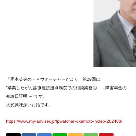
「岡本英夫のＦＰウオッチャーだより」第29回は
”卒業したがん診療連携拠点病院での相談業務④ ～障害年金の
初診日証明 ～”です。
大変興味深いお話です。
https://www.my-adviser.jp/fpwatcher-okamoto-hideo-202408/