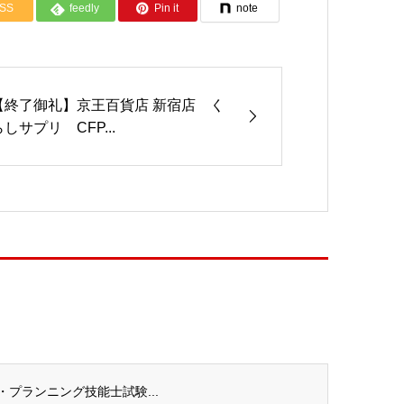
SS
feedly
Pin it
note
【終了御礼】京王百貨店 新宿店 く
らしサプリ CFP...
ル・プランニング技能士試験...