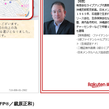
FP®／裁原正和）