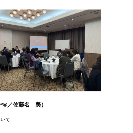
P®／佐藤名ゝ美）
ついて