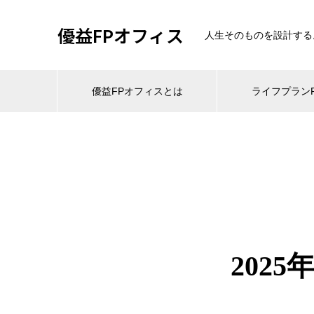
優益FPオフィス
人生そのものを設計する
優益FPオフィスとは
ライフプランF
202